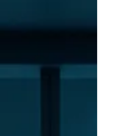
Monitoramento unificado Respostas mais rápidas
Melhor governança da segurança A integração
tra