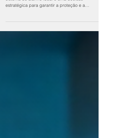
EMPRESA
O alarme certo faz toda a diferença. Escolher o
sistema de alarme ideal é uma decisão
estratégica para garantir a proteção e a
continuidade das operações da sua empresa.
Com o avanço da tecnologia, os sistemas de
segurança eletrônica evoluíram e hoje oferecem
muito mais do que simples alertas. Eles
proporcionam monitoramento em tempo real,
automação e integração com outros recursos de
proteção. Antes de investir, é importante
considerar alguns fatores essenciais que
influenci