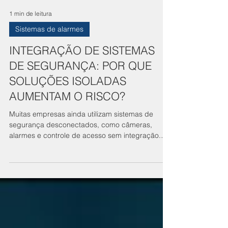
1 min de leitura
Sistemas de alarmes
INTEGRAÇÃO DE SISTEMAS
DE SEGURANÇA: POR QUE
SOLUÇÕES ISOLADAS
AUMENTAM O RISCO?
Muitas empresas ainda utilizam sistemas de
segurança desconectados, como câmeras,
alarmes e controle de acesso sem integração.
Esse modelo fragmentado pode gerar falhas e
atrasos na resposta a ocorrências. Riscos da
falta de integração Informações dispersas
Dificuldade de auditoria Protocolos desalinhados
Baixa visibilidade operacional Vantagens da
integração Centralização de dados