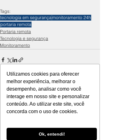
Tags:
tecnologia em segurança
monitoramento 24h
portaria remota
Portaria remota
Tecnologia e segurança
Monitoramento
Utilizamos cookies para oferecer
melhor experiência, melhorar o
desempenho, analisar como você
Ver tudo
Posts recentes
interage em nosso site e personalizar
conteúdo. Ao utilizar este site, você
concorda com o uso de cookies.
Ok, entendi!