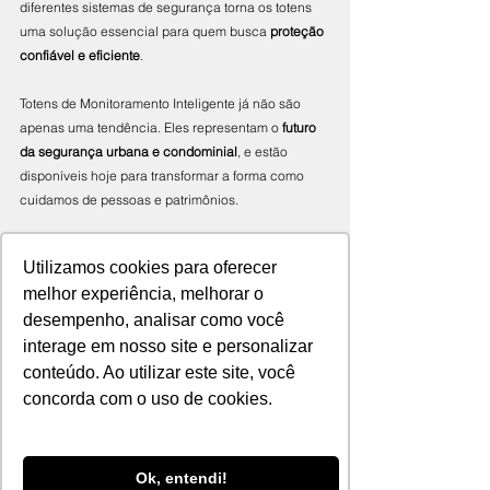
diferentes sistemas de segurança torna os totens 
uma solução essencial para quem busca 
proteção 
confiável e eficiente
.
Totens de Monitoramento Inteligente já não são 
apenas uma tendência. Eles representam o 
futuro 
da segurança urbana e condominial
, e estão 
disponíveis hoje para transformar a forma como 
cuidamos de pessoas e patrimônios.
Tags:
Utilizamos cookies para oferecer
Segurança na indústria
monitoramento
totens
prevenção
tecnologia
melhor experiência, melhorar o
Totens
desempenho, analisar como você
Tecnologia e segurança
interage em nosso site e personalizar
Tendência e inovação
conteúdo. Ao utilizar este site, você
concorda com o uso de cookies.
Ok, entendi!