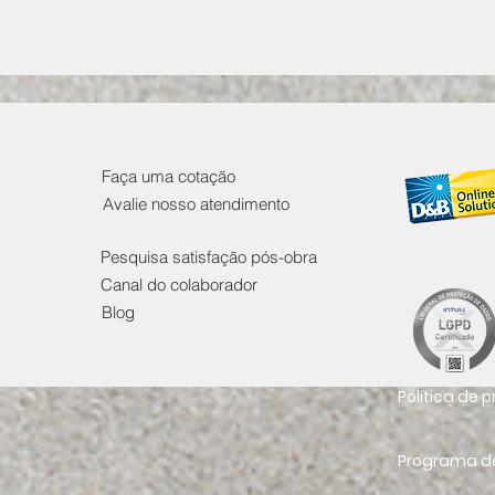
COMO EVITAR FALHAS
COM
OPERACIONAIS ANTES
SEG
QUE ELAS ACONTEÇAM
EMP
TOD
Faça uma cotação
Avalie nosso atendimento
Pesquisa satisfação pós-obra
Canal do colaborador
Blog
Política de 
Programa de