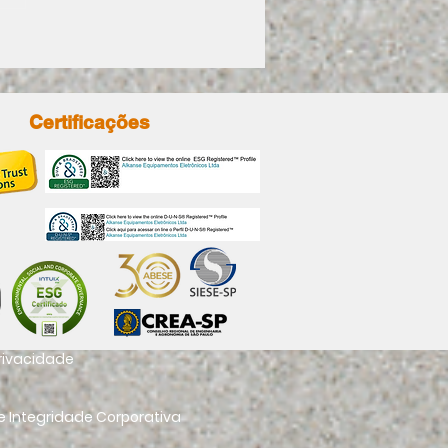
O MODERNIZAR A
URANÇA DA
RESA SEM TROCAR
A A INFRAESTRUTURA
Certificações
privacidade
 Integridade Corporativa