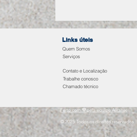
COMO IDENTIFICAR
GARGALOS
OPERACIONAIS E
MELHORAR A EFICIÊNCIA
DA EMPRESA
Links úteis
Quem Somos
Serviços
Contato e Localização
Trabalhe conosco
Chamado técnico
Feito com 💙pela equipe Alkanse
© 2025 Todos os direitos reservados