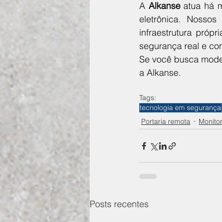
A 
Alkanse
 atua há 
eletrônica. Nossos
infraestrutura próp
segurança real e con
Se você busca modern
a Alkanse.
Tags:
tecnologia em segurança
Portaria remota
Monito
Posts recentes