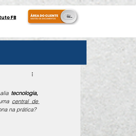
tuto FB
alia 
tecnologia, 
 uma 
central de 
ona na prática?