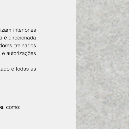
izam interfones 
a é direcionada 
ores treinados 
e autorizações 
ado e todas as 
os
, como: