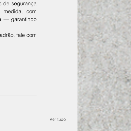
s de segurança 
b medida, com 
a — garantindo 
adrão, fale com 
Ver tudo