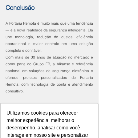
Conclusão
A Portaria Remota é muito mais que uma tendência 
— é a nova realidade da segurança inteligente. Ela 
une tecnologia, redução de custos, eficiência 
operacional e maior controle em uma solução 
completa e confiável.
Com mais de 30 anos de atuação no mercado e 
como parte do Grupo FB, a Alkanse é referência 
nacional em soluções de segurança eletrônica e 
oferece projetos personalizados de Portaria 
Remota, com tecnologia de ponta e atendimento 
consultivo.
Fale com um de nossos especialistas
 e descubra 
como podemos elevar o nível de segurança do seu 
Utilizamos cookies para oferecer
empreendimento com inteligência e inovação.
melhor experiência, melhorar o
desempenho, analisar como você
interage em nosso site e personalizar