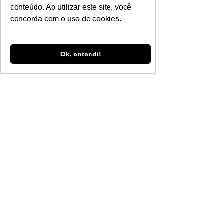
Tags:
conteúdo. Ao utilizar este site, você
portaria remota
concorda com o uso de cookies.
Portaria remota
Tecnologia e segurança
Ok, entendi!
Ver tudo
Posts recentes