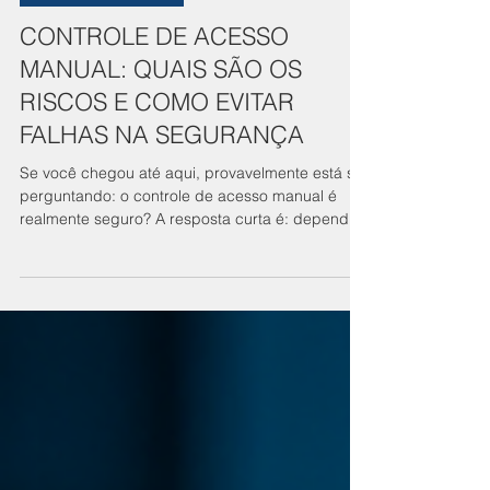
1 min de leitura
Controle de Acesso
CONTROLE DE ACESSO
MANUAL: QUAIS SÃO OS
RISCOS E COMO EVITAR
FALHAS NA SEGURANÇA
Se você chegou até aqui, provavelmente está se
perguntando: o controle de acesso manual é
realmente seguro? A resposta curta é: depende
— mas na maioria dos casos, não. Em muitas
empresas, o controle ainda é feito com planilhas,
anotações ou validações visuais. O problema é
que esse modelo abre espaço para erros
humanos, falta de rastreabilidade e acessos
indevidos. Principais riscos do controle manual: -
Falta de registro confiável - Dificuldade de
auditoria - Acessos não au