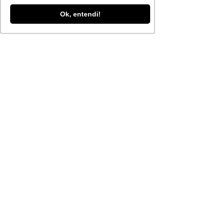
Ok, entendi!
Ver tudo
Posts recentes