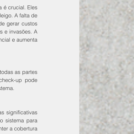
é crucial. Eles 
igo. A falta de 
e gerar custos 
 e invasões. A 
cial e aumenta 
odas as partes 
check-up pode 
stema.
significativas 
o sistema para 
er a cobertura 