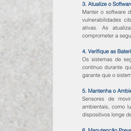
3. Atualize o Softwa
Manter o software d
vulnerabilidades ci
ativas. As atual
comprometer a segur
4. Verifique as Bater
Os sistemas de seg
contínuo durante que
garante que o siste
5. Mantenha o Ambi
Sensores de movim
ambientais, como lu
dispositivos longe d
6. Manutenção Prev