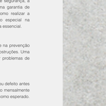
e segurança, a 
a garantia de 
omo realizar a 
 especial na 
a essencial.
e na prevenção 
bstruções. Uma 
r problemas de 
u defeito antes 
to mensalmente 
 como esperado.