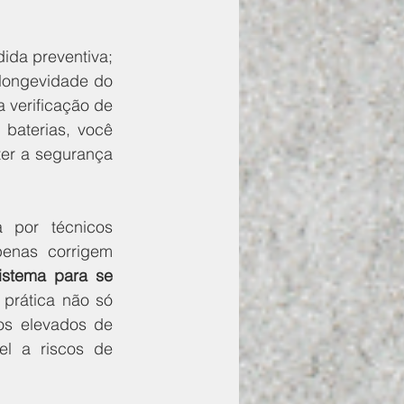
da preventiva; 
 longevidade do 
 verificação de 
baterias, você 
r a segurança 
 por técnicos 
enas corrigem 
istema para se 
 prática não só 
s elevados de 
el a riscos de 