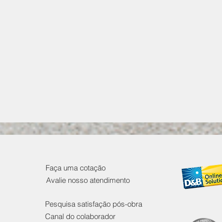
Faça uma cotação
Avalie nosso atendimento
Pesquisa satisfação pós-obra
DESVENDANDO O
ALÉ
Canal do colaborador
FUNCIONAMENTO DE UM
IMP