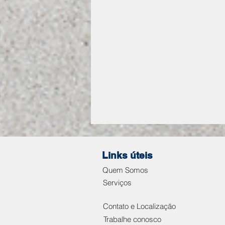
Links úteis
Quem Somos
Serviços
Contato e Localização
O PODER DO
Trabalhe conosco
MONITORAMENTO E