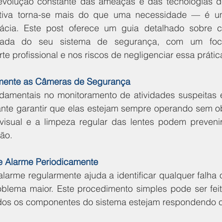
evolução constante das ameaças e das tecnologias d
tiva torna-se mais do que uma necessidade — é um
icácia. Este post oferece um guia detalhado sobre c
ada do seu sistema de segurança, com um foco
te profissional e nos riscos de negligenciar essa prátic
rmente as Câmeras de Segurança
damentais no monitoramento de atividades suspeitas 
ante garantir que elas estejam sempre operando sem o
 visual e a limpeza regular das lentes podem preveni
ção.
de Alarme Periodicamente
alarme regularmente ajuda a identificar qualquer falha o
blema maior. Este procedimento simples pode ser fei
todos os componentes do sistema estejam respondendo