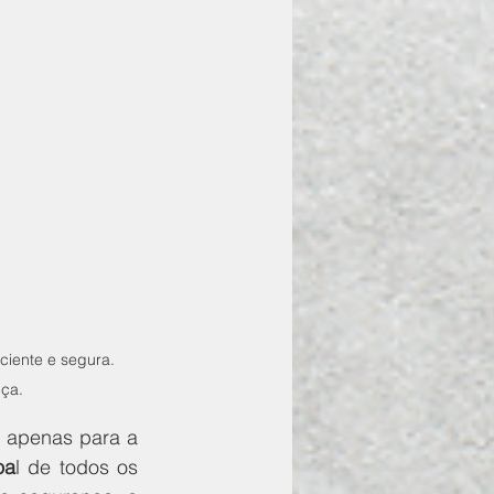
iente e segura. 
nça.
Manter um sistema de segurança em ótimas condições é fundamental não apenas para a 
oa
l de todos os 