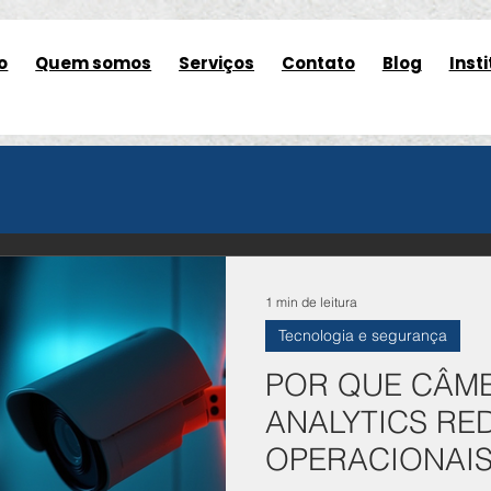
o
Quem somos
Serviços
Contato
Blog
Insti
1 min de leitura
Tecnologia e segurança
POR QUE CÂM
ANALYTICS RE
OPERACIONAIS