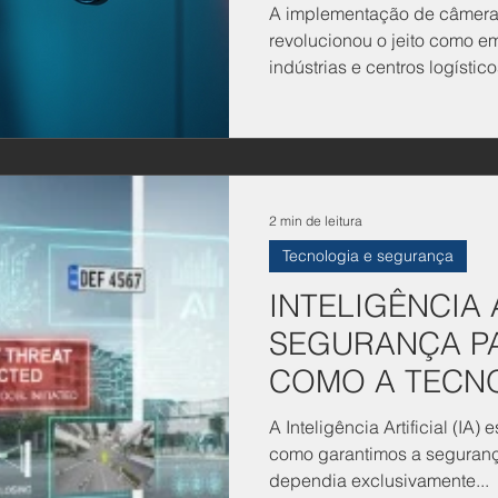
A implementação de câmera
revolucionou o jeito como e
indústrias e centros logísti
Diferente das câmeras tradi
inteligência artificial anal
conseguem identificar auto
risco, comportamento suspei
Isso significa menos depen
2 min de leitura
humano constante , menos 
respostas muito mais r
Tecnologia e segurança
INTELIGÊNCIA 
SEGURANÇA PA
COMO A TECN
TRANSFORMAN
A Inteligência Artificial (IA)
PROTEÇÃO DE R
como garantimos a seguranç
dependia exclusivamente...
EMPRESAS?